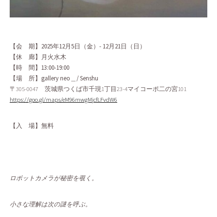
【会 期】2025年12月5日（金）- 12月21日（日）
【休 廊】月火水木
【時 間】
13:00-19:00
【場 所】gallery neo＿/ Senshu
〒305-0047 茨城県つくば市千現1丁目23-4マイコーポ二の宮101
https://goo.gl/maps/eM96mwgMjcfLFvdW6
【入 場】無料
ロボットカメラが秘密を覗く。
小さな理解は次の謎を呼ぶ。