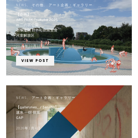
NEWS
その他
アート企画・ギャラリー
【企画】
ART PARK Tsukuba 2025
in 二の宮公園
石塚隆則 野外彫刻展覽會
河童解放区
2025年10月11日
VIEW POST
NEWS
アート企画・ギャラリー
【galleryneo_ / Senshu】
速水 一樹 個展
GAP
2026年1月4日