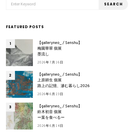
When autocomplete results are available use up and down arrows to revie
SEARCH
FEATURED POSTS
【galleryneo_ / Senshu】
1
梅園華翠 個展
墨流し
2026年7月16日
【galleryneo_ / Senshu】
2
上原耕生 個展
路上の記憶、滲む暮らし2026
2026年6月23日
【galleryneo_ / Senshu】
3
鈴木初音 個展
ー葉を食べるー
2026年6月14日