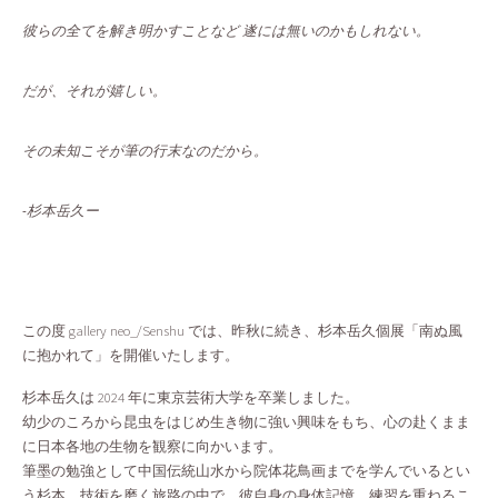
彼らの全てを解き明かすことなど 遂には無いのかもしれない。
だが、それが嬉しい。
その未知こそが筆の行末なのだから。
-杉本岳久ー
この度 gallery neo_/Senshu では、昨秋に続き、杉本岳久個展「南ぬ風
に抱かれて」を開催いたします。
杉本岳久は 2024 年に東京芸術大学を卒業しました。
幼少のころから昆虫をはじめ生き物に強い興味をもち、心の赴くまま
に日本各地の生物を観察に向かいます。
筆墨の勉強として中国伝統山水から院体花鳥画までを学んでいるとい
う杉本。技術を磨く旅路の中で、彼自身の身体記憶、練習を重ねるこ