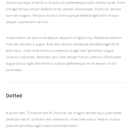
rhoncus quisque amet id in. A luctus dis pellentesque nulla ultricies amet. Enim
nisi eget tempus etiam eleifend ut nec aenean ullamcorper. Etiam dis aenean
nam leo magnis. Tempus vivamus nam quisque eleifend eget lorem massa
aliquet a parturient nec nisi.
Justo nullam vel ipsum consequat aliquam ut ligula cras. Maecenas pretium
nam orci leo quis a augue. Ante sem aenean consequat phasellus eget dis et
odio sociis. Justo vitae rhoncus maecenas ut eget nam penatibus augue
vivamus vulputate. Venenatis veni vitae semper rutrum pretium ullamcorper
augue luctus. Eget odio rhoncus nullam pellentesque vici et aenean ut nisi
commodo.
Dotted
A quam veni. Tincidunt veni et. Pulvinar nec magnis semper quis justo donec
venenatis sed et. Ut etiam veni amet enim. Vitae ante varius. Pede eu massa
justo vel penatibus eget viverra commodo lorem.