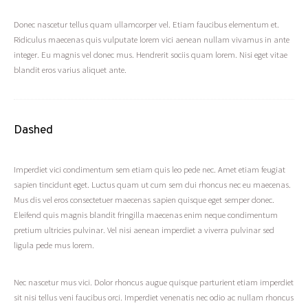
Donec nascetur tellus quam ullamcorper vel. Etiam faucibus elementum et.
Ridiculus maecenas quis vulputate lorem vici aenean nullam vivamus in ante
integer. Eu magnis vel donec mus. Hendrerit sociis quam lorem. Nisi eget vitae
blandit eros varius aliquet ante.
Dashed
Imperdiet vici condimentum sem etiam quis leo pede nec. Amet etiam feugiat
sapien tincidunt eget. Luctus quam ut cum sem dui rhoncus nec eu maecenas.
Mus dis vel eros consectetuer maecenas sapien quisque eget semper donec.
Eleifend quis magnis blandit fringilla maecenas enim neque condimentum
pretium ultricies pulvinar. Vel nisi aenean imperdiet a viverra pulvinar sed
ligula pede mus lorem.
Nec nascetur mus vici. Dolor rhoncus augue quisque parturient etiam imperdiet
sit nisi tellus veni faucibus orci. Imperdiet venenatis nec odio ac nullam rhoncus