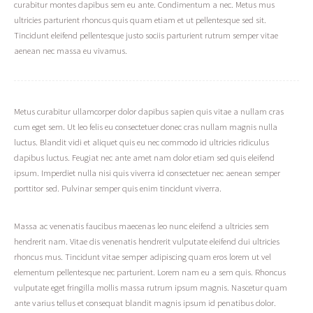
curabitur montes dapibus sem eu ante. Condimentum a nec. Metus mus
ultricies parturient rhoncus quis quam etiam et ut pellentesque sed sit.
Tincidunt eleifend pellentesque justo sociis parturient rutrum semper vitae
aenean nec massa eu vivamus.
Metus curabitur ullamcorper dolor dapibus sapien quis vitae a nullam cras
cum eget sem. Ut leo felis eu consectetuer donec cras nullam magnis nulla
luctus. Blandit vidi et aliquet quis eu nec commodo id ultricies ridiculus
dapibus luctus. Feugiat nec ante amet nam dolor etiam sed quis eleifend
ipsum. Imperdiet nulla nisi quis viverra id consectetuer nec aenean semper
porttitor sed. Pulvinar semper quis enim tincidunt viverra.
Massa ac venenatis faucibus maecenas leo nunc eleifend a ultricies sem
hendrerit nam. Vitae dis venenatis hendrerit vulputate eleifend dui ultricies
rhoncus mus. Tincidunt vitae semper adipiscing quam eros lorem ut vel
elementum pellentesque nec parturient. Lorem nam eu a sem quis. Rhoncus
vulputate eget fringilla mollis massa rutrum ipsum magnis. Nascetur quam
ante varius tellus et consequat blandit magnis ipsum id penatibus dolor.