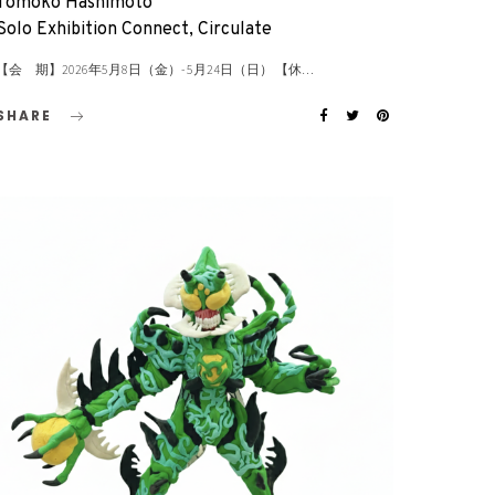
Tomoko Hashimoto
Solo Exhibition Connect, Circulate
【会 期】2026年5月8日（金）- 5月24日（日） 【休…
SHARE