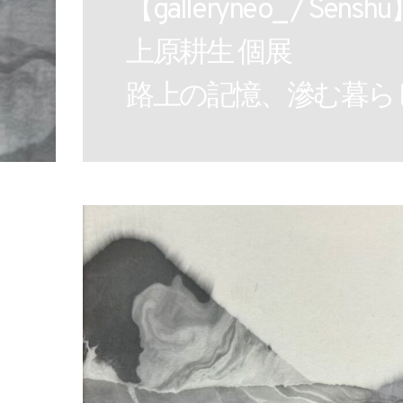
【galleryneo_ / Sensh
上原耕生 個展
路上の記憶、滲む暮らし