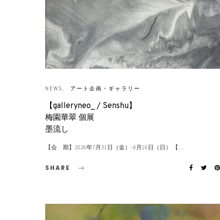
NEWS
アート企画・ギャラリー
【galleryneo_ / Senshu】
梅園華翠 個展
墨流し
【会 期】2026年7月31日（金）- 8月16日（日） 【…
SHARE